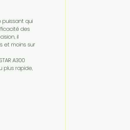
e puissant qui 
fficacité des 
sion, il 
 et moins sur 
STAR A300 
 plus rapide, 