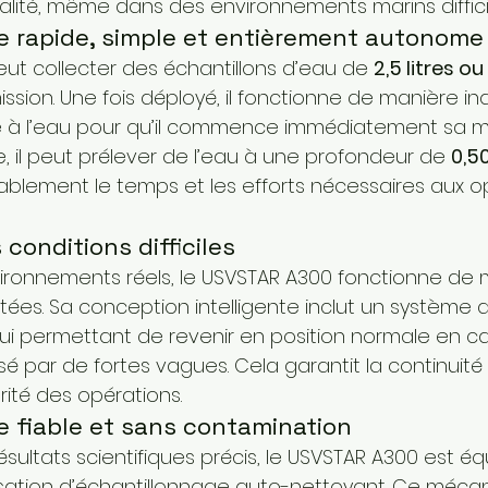
lité, même dans des environnements marins difficil
e rapide, simple et entièrement autonome
ut collecter des échantillons d’eau de 
2,5 litres ou 
ission. Une fois déployé, il fonctionne de manière i
tre à l’eau pour qu’il commence immédiatement sa mi
, il peut prélever de l’eau à une profondeur de 
0,5
ablement le temps et les efforts nécessaires aux o
conditions difficiles
ironnements réels, le USVSTAR A300 fonctionne de m
es. Sa conception intelligente inclut un système
ui permettant de revenir en position normale en c
 par de fortes vagues. Cela garantit la continuité 
rité des opérations.
e fiable et sans contamination
ésultats scientifiques précis, le USVSTAR A300 est éq
sation d’échantillonnage auto-nettoyant. Ce méca