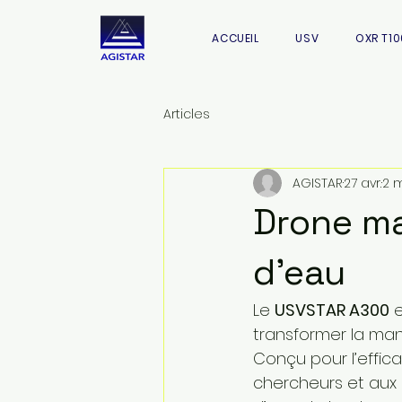
ACCUEIL
USV
OXR T10
Articles
AGISTAR
27 avr.
2 
Drone ma
d'eau
Le 
USVSTAR A300
 
transformer la mani
Conçu pour l’efficaci
chercheurs et aux