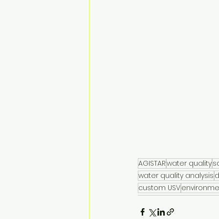
AGISTAR
water quality
s
water quality analysis
d
custom USV
environme