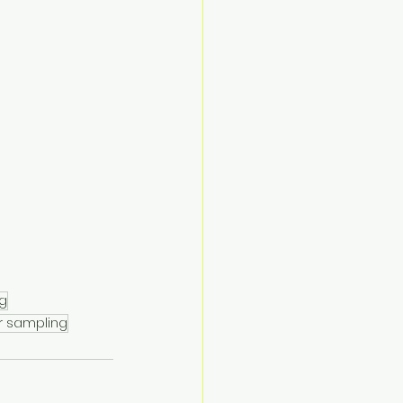
g
r sampling