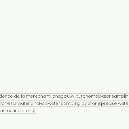
cience de la mer
échantillonage
USV autonome
water samplin
rone for water analysis
water sampling by drone
precise wate
nt marine drone