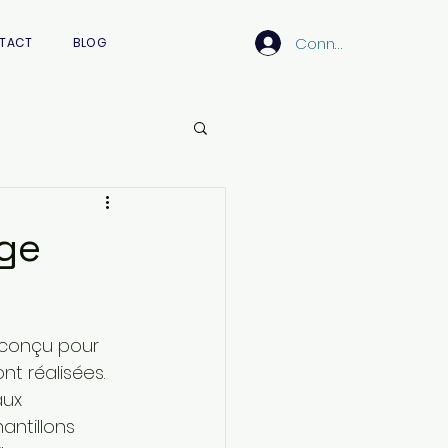
Connexion
TACT
BLOG
age
 conçu pour 
t réalisées. 
aux 
ntillons 