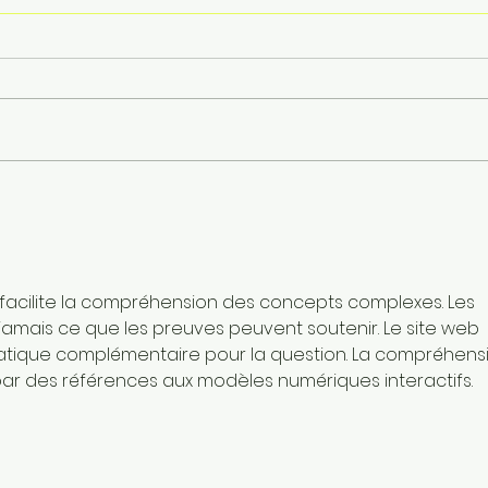
Station compacte de
Stat
surveillance automatique
auto
de la qualité de l’eau
para
cont
l’ea
 facilite la compréhension des concepts complexes. Les 
jamais ce que les preuves peuvent soutenir. Le site web 
atique complémentaire pour la question. La compréhens
ar des références aux modèles numériques interactifs.