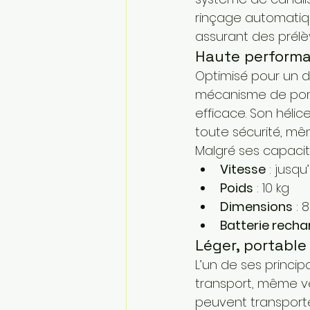
rinçage automatiqu
assurant des prélèv
Haute performa
Optimisé pour un d
mécanisme de pomp
efficace. Son hélic
toute sécurité, m
Malgré ses capacité
Vitesse
 : jusqu
Poids
 : 10 kg
Dimensions
 :
Batterie rech
Léger, portable 
L’un de ses princip
transport, même ve
peuvent transporter