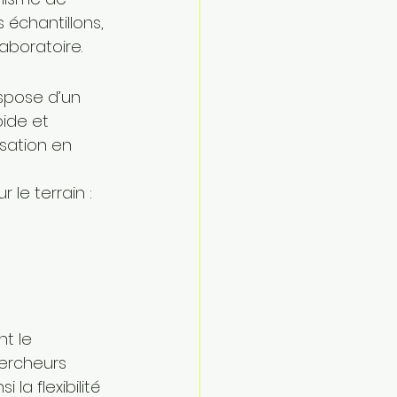
échantillons, 
aboratoire.
spose d’un 
ide et 
isation en 
 le terrain :
t le 
hercheurs 
la flexibilité 