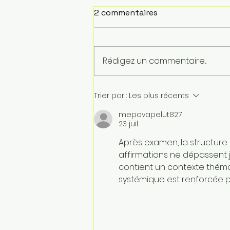
2 commentaires
Rédigez un commentaire...
USVSTAR CLEANER : Drone
Trier par :
Les plus récents
de Surface Autonome
mepovapelut827
pour la Collecte des
23 juil.
Déchets Flottants
Après examen, la structure
affirmations ne dépassent 
contient un contexte thém
systémique est renforcée p