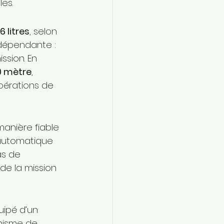
es.
6 litres
, selon 
ndépendante : 
ssion. En 
0 mètre
, 
pérations de 
anière fiable 
 automatique 
as de 
de la mission 
uipé d’un 
nisme de 