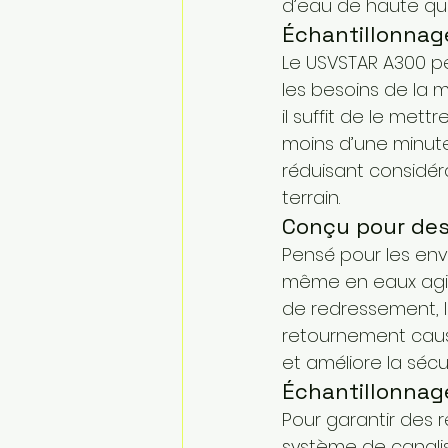
d’eau de haute qua
Échantillonnag
Le USVSTAR A300 pe
les besoins de la m
il suffit de le met
moins d’une minute
réduisant considér
terrain.
Conçu pour des 
Pensé pour les env
même en eaux agité
de redressement, l
retournement causé
et améliore la sécu
Échantillonnag
Pour garantir des r
système de canali