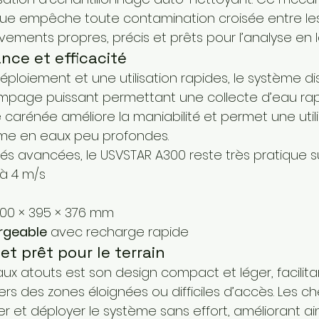
e empêche toute contamination croisée entre les 
ements propres, précis et prêts pour l’analyse en l
nce et efficacité
éploiement et une utilisation rapides, le système di
age puissant permettant une collecte d’eau rap
e carénée améliore la maniabilité et permet une util
ême en eaux peu profondes.
s avancées, le USVSTAR A300 reste très pratique sur
’à 4 m/s
 800 × 395 × 376 mm
argeable
 avec recharge rapide
et prêt pour le terrain
aux atouts est son design compact et léger, facilitan
rs des zones éloignées ou difficiles d’accès. Les c
 et déployer le système sans effort, améliorant ainsi 