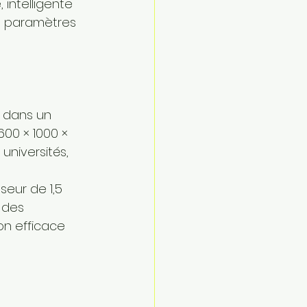
intelligente 
es paramètres 
 dans un 
600 × 1000 × 
universités, 
seur de 1,5 
 des 
on efficace 