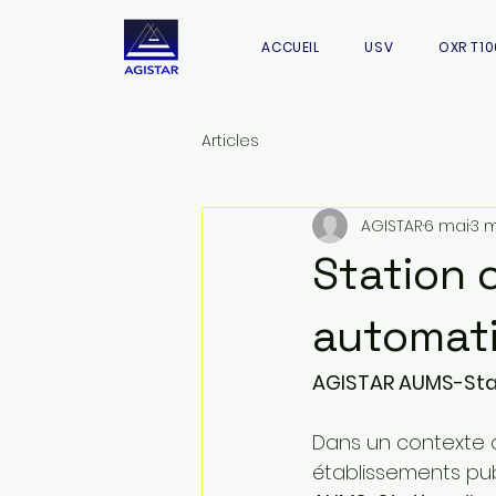
ACCUEIL
USV
OXR T10
Articles
AGISTAR
6 mai
3 m
Station 
automati
AGISTAR AUMS-Sta
Dans un contexte o
établissements publi