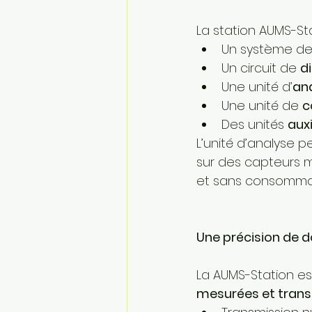
La station AUMS-St
Un système de
Un circuit de 
d
Une unité d’
an
Une unité de 
c
Des unités 
aux
L’unité d’analyse p
sur des capteurs 
et sans consommab
Une précision de
La AUMS-Station es
mesurées et tran