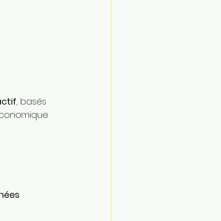
ctif
, basés 
économique 
nnées 