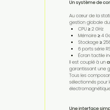
Un système de con
Au cœur de la stati
gestion globale du
CPU ≥ 2 GHz
Mémoire ≥ 4 G
Stockage ≥ 25
6 ports série R
Écran tactile i
Il est couplé à un 
a
garantissant une g
Tous les composants
sélectionnés pour 
électromagnétique
Une interface simp