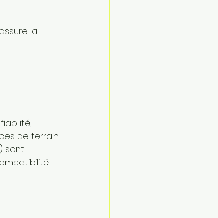
 assure la 
iabilité, 
es de terrain.
) sont 
mpatibilité 