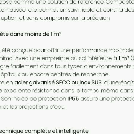
mpose comme une solution de référence. Compacte, 
omatisée, elle permet un suivi fiable et continu d
rruption et sans compromis sur la précision.
ète dans moins de 1 m²
a été conçue pour offrir une performance maximale
al. Avec une empreinte au sol inférieure à 
1 m²
 (
ègre facilement dans tous types d’environnements : 
hôpitaux ou encore centres de recherche.
te en 
acier galvanisé SECC ou inox SUS
, d’une épais
ne excellente résistance dans le temps, même dans
s. Son indice de protection 
IP55
 assure une protecti
 et les projections d’eau.
echnique complète et intelligente