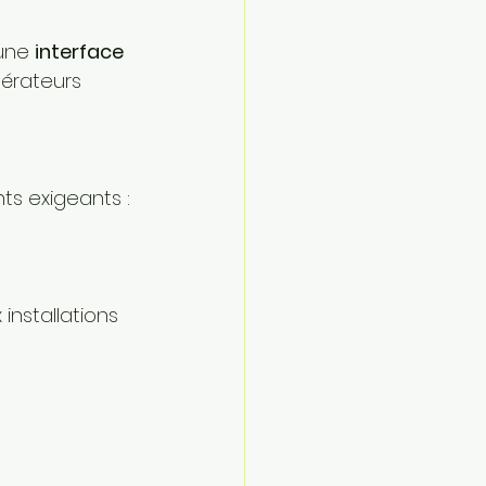
une 
interface 
érateurs 
s exigeants :
installations 