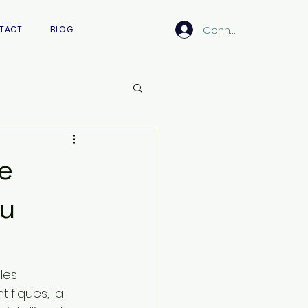
Connexion
TACT
BLOG
e
au
les 
tifiques, la 