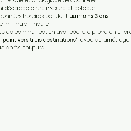
numérique et analogique des données
i décalage entre mesure et collecte
données horaires pendant 
au moins 3 ans
ue minimale : 1 heure
té de communication avancée, elle prend en cha
n point vers trois destinations”
, avec paramétrage 
ue après coupure.