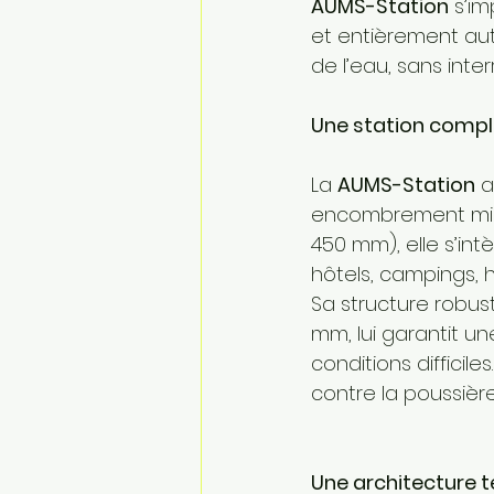
AUMS-Station
 s’i
et entièrement aut
de l’eau, sans inte
Une station compl
La 
AUMS-Station
 
encombrement minim
450 mm), elle s’int
hôtels, campings, 
Sa structure robus
mm, lui garantit u
conditions difficile
contre la poussière
Une architecture t