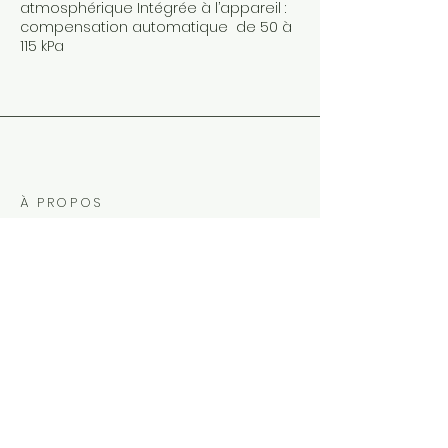
atmosphérique
Intégrée à l’appareil :
compensation automatique de 50 à
115 kPa
À PROPOS
Chez AGISTAR, nous donnons vie à la technologie
de l'eau avec des robots marins intelligents et
conviviaux qui offrent des performances de
qualité professionnelle à une fraction du coût,
combinant innovation, simplicité et abordabilité
comme personne d'autre dans l'industrie.
S'abonner