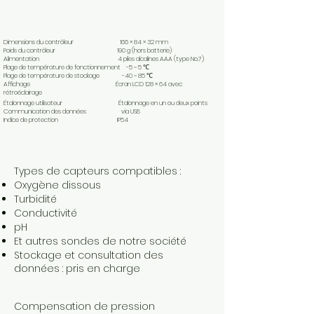
Dimensions du contrôleur 166 × 84 × 32 mm
Poids du contrôleur 190 g (hors batterie)
Alimentation 4 piles alcalines AAA (type No.7)
Plage de température de fonctionnement -5 ~ 5 ℃
Plage de température de stockage -40 ~ 85 ℃
Affichage Écran LCD 128 × 64 avec
rétroéclairage
Étalonnage utilisateur Étalonnage en un ou deux points
Communication des données via USB
Indice de protection IP54
Types de capteurs compatibles :
Oxygène dissous
Turbidité
Conductivité
pH
Et autres sondes de notre société
Stockage et consultation des
données : pris en charge
Compensation de pression