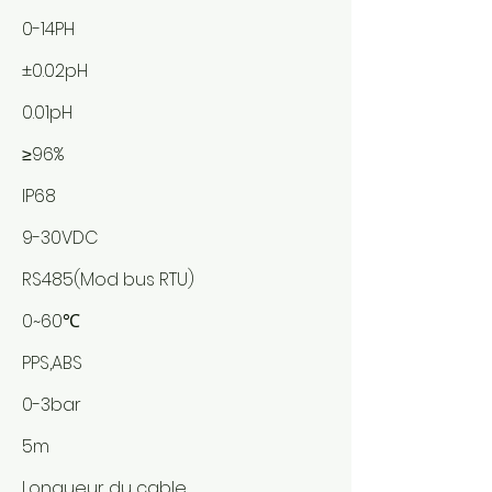
0-14PH
±0.02pH
0.01pH
≥96%
IP68
9-30VDC
RS485(Mod bus RTU)
0~60℃
PPS,ABS
0-3bar
5m
Longueur du cable