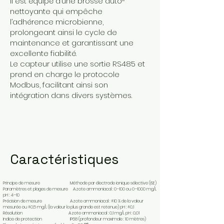
Il est équipé d’une brosse auto-
nettoyante qui empêche
l’adhérence microbienne,
prolongeant ainsi le cycle de
maintenance et garantissant une
excellente fiabilité.
Le capteur utilise une sortie RS485 et
prend en charge le protocole
Modbus, facilitant ainsi son
intégration dans divers systèmes.
Caractéristiques
Principe de mesure Méthode par électrode ionique sélective (ISE)
Paramètres et plages de mesure Azote ammoniacal : 0–100 ou 0–1000 mg/L
pH : 4–10
Précision de mesure Azote ammoniacal : ±10 % de la valeur
mesurée ou ±0,5 mg/L (la valeur la plus grande est retenue) pH : ±0,1
Résolution Azote ammoniacal : 0,1 mg/L pH : 0,01
Indice de protection IP68 (profondeur maximale : 10 mètres)