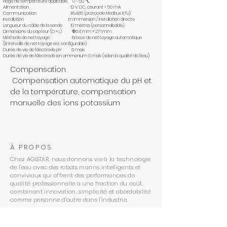
Plage de température applicable 0 ~ 50 ℃
Alimentation 12 V DC, courant < 50 mA
Communication RS485 (protocole Modbus RTU)
Installation En immersion / installation directe
Longueur du câble de la sonde 10 mètres (personnalisable)
Dimensions du capteur (D × L) Φ64 mm × 271 mm
Méthode de nettoyage Brosse de nettoyage automatique
(l’intervalle de nettoyage est configurable)
Durée de vie de l’électrode pH 6 mois
Durée de vie de l’électrode ion ammonium 6 mois (selon la qualité de l’eau)
Compensation
Compensation automatique du pH et
de la température, compensation
manuelle des ions potassium
À PROPOS
Chez AGISTAR, nous donnons vie à la technologie
de l'eau avec des robots marins intelligents et
conviviaux qui offrent des performances de
qualité professionnelle à une fraction du coût,
combinant innovation, simplicité et abordabilité
comme personne d'autre dans l'industrie.